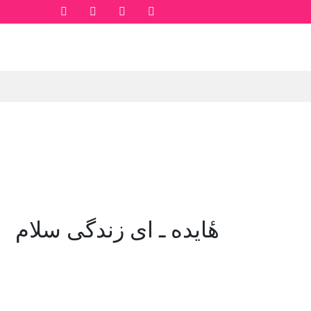
هٔایده ـ ای زندگی سلام