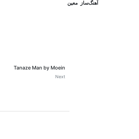
آهنگ‌ساز‭
معین
Tanaze Man by Moein
Next
IP
o get access to all the