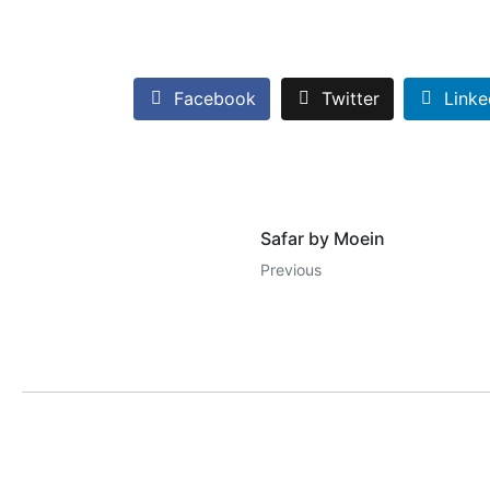
Facebook
Twitter
Linke
Safar by Moein
Previous
LILA KASRA
POP
Home
Hayed