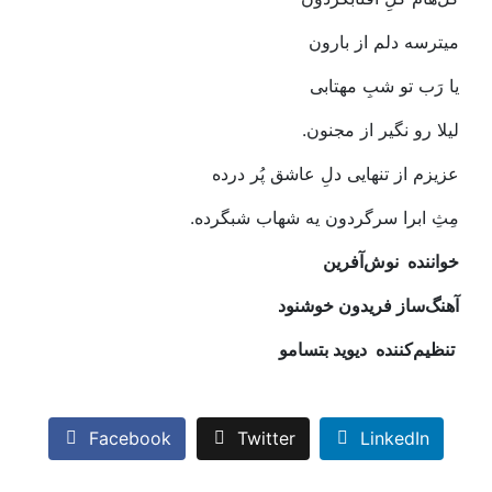
میترسه‭ ‬دلم‭ ‬از‭ ‬بارون
یا‭ ‬رَب‭ ‬تو‭ ‬شبِ‭ ‬مهتابی‭ ‬
لیلا‭ ‬رو‭ ‬نگیر‭ ‬از‭ ‬مجنون‭.‬
عزیزم‭ ‬از‭ ‬تنهایی‭ ‬دلِ‭ ‬عاشق‭ ‬پُر‭ ‬درده
مِثِ‭ ‬ابرا‭ ‬سرگردون‭ ‬یه‭ ‬شهاب‭ ‬شبگرده‭.‬
خواننده‭
نوش‌آفرین‭
آهنگ‌ساز‭ ‬
فریدون‭ ‬خوشنود
‭ ‬تنظیم‌کننده‭
دیوید‭ ‬بتسامو
Facebook
Twitter
LinkedIn