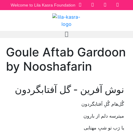
Welcome to Lila Kasra Foundation
Goule Aftab Gardoon
by Nooshafarin
نوش آفرین - گل آفتابگردون
گُل‌هام‭ ‬گُلِ‭ ‬آفتابگردون‭ ‬
میترسه‭ ‬دلم‭ ‬از‭ ‬بارون
یا‭ ‬رَب‭ ‬تو‭ ‬شبِ‭ ‬مهتابی‭ ‬