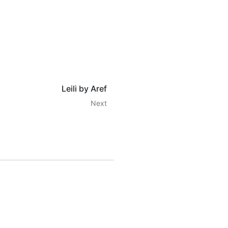
Leili by Aref
Next
IP
o get access to all the