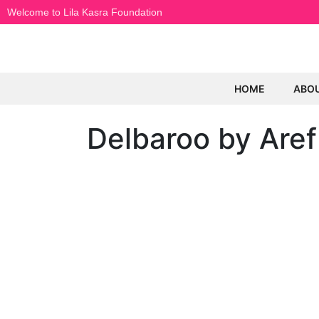
Welcome to Lila Kasra Foundation
HOME
ABO
Delbaroo by Aref