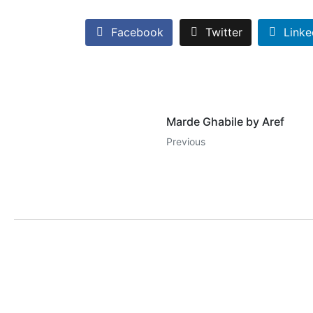
Facebook
Twitter
Linke
Marde Ghabile by Aref
Previous
LILA KASRA
POP
Home
Hayed
Ebi
Biography