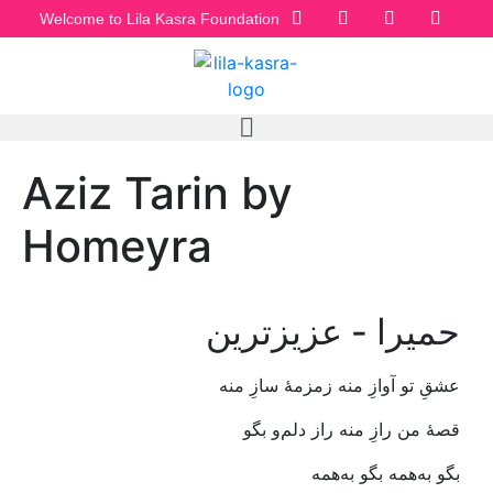
Welcome to Lila Kasra Foundation
Aziz Tarin by
Homeyra
حمیرا - عزیزترین
عشقِ‭ ‬تو‭ ‬آوازِ‭ ‬منه‭ ‬زمزمۀ‭ ‬سازِ‭ ‬منه
قصۀ‭ ‬من‭ ‬رازِ‭ ‬منه‭ ‬راز‭ ‬دلم‌و‭ ‬بگو
بگو‭ ‬به‌همه‭ ‬بگو‭ ‬به‌همه