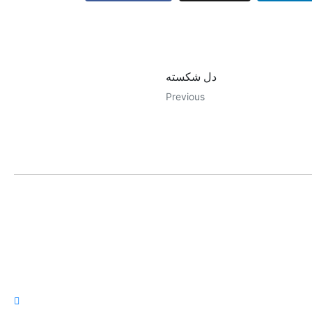
دل‌ شکسته
Previous
LILA KASRA
POP
Home
Hayed
Ebi
Biography
Dariu
Gallery
Mahas
Songs
Moein