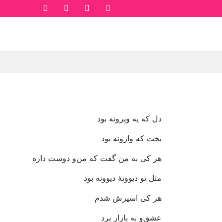
دل
که
یه
ویرونه
بود
بخت
که
وارونه
بود
هر
کی
به
من
گفت
که
من
و
دوست
داره
مثل
تو
دیوونۀ
دیوونه
بود
هر
کی
اسیرش
شدم
عشق
و
به
بازار
برد