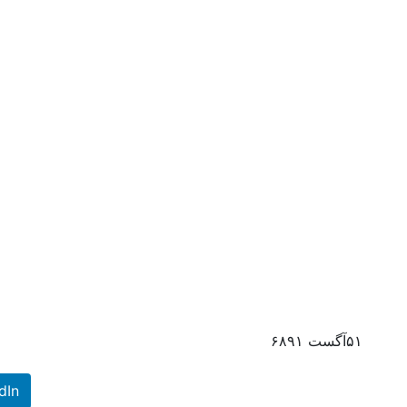
۵۱
آگست
۶۸۹۱
dIn