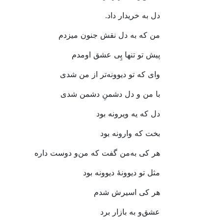
دل
به
خریدار
داد
.
من
که
به
دل
نقش
جنون
میزدم
پیش
تو
تنها
پِی
عشق
اومدم
وای
که
تو
دیوونه
تر
از
من
شدی
با
من
و
دل
دشمنِ
دشمن
شدی
دل
که
یه
ویرونه
بود
بخت
که
وارونه
بود
هر
کی
به
من
گفت
که
من
و
دوست
داره
مثل
تو
دیوونۀ
دیوونه
بود
هر
کی
اسیرش
شدم
عشق
و
به
بازار
برد