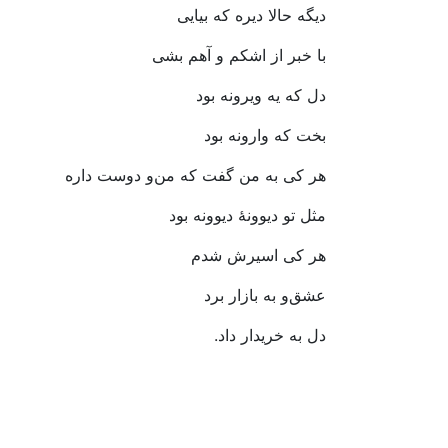
دیگه
حالا
دیره
که
بیایی
با
خبر
از
اشکم
و
آهم
بشی
دل
که
یه
ویرونه
بود
بخت
که
وارونه
بود
هر
کی
به
من
گفت
که
من
و
دوست
داره
مثل
تو
دیوونۀ
دیوونه
بود
هر
کی
اسیرش
شدم
عشق
و
به
بازار
برد
دل
به
خریدار
داد
.