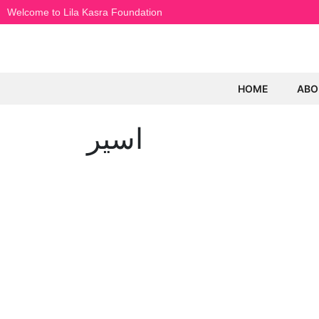
Welcome to Lila Kasra Foundation
HOME
ABO
اسیر