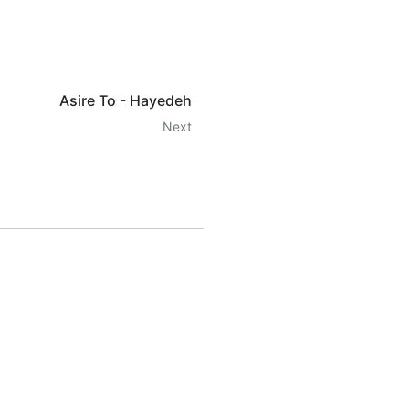
Asire To - Hayedeh
Next
IP
o get access to all the